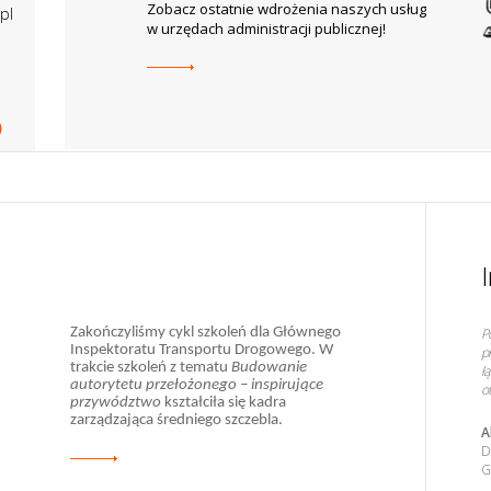
Zobacz ostatnie wdrożenia naszych usług
pl
w urzędach administracji publicznej!
Zakończyliśmy cykl szkoleń dla Głównego
P
13 czerwca 2013 w Warszawie, na
Inspektoratu Transportu Drogowego. W
p
zaproszenie serwisu publiczni.pl, Tomasz
trakcie szkoleń z tematu
Budowanie
ł
Dąbrowski - nasz ekspert inspirował i
autorytetu przełożonego – inspirujące
o
podpowiadał:
przywództwo
kształciła się kadra
zarządzająca średniego szczebla.
A
D
G