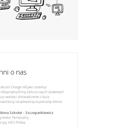
Inni o nas
olecam Orange Hill jako rzetelną i
rofesjonalną firmę, która w swych działaniach
ączy wiedzę i doświadczenie z dużą
twartością i wrażliwością na potrzeby klienta
ldona Szkołut - Szczepankiewicz
yrektor Personalny
rupy HDS Polska