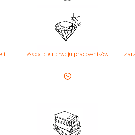
 i
Wsparcie rozwoju pracowników
Zar
w