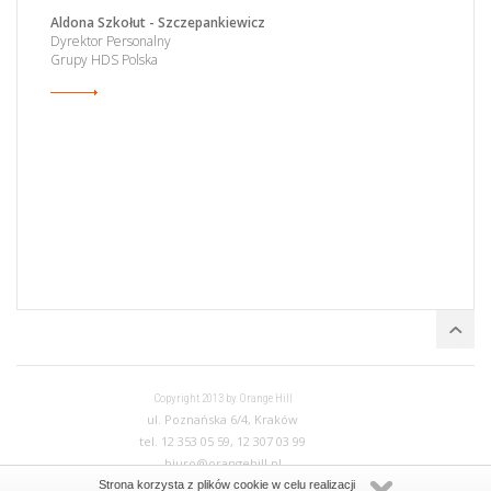
Aldona Szkołut - Szczepankiewicz
Dyrektor Personalny
Grupy HDS Polska
Copyright 2013 by Orange Hill
ul. Poznańska 6/4, Kraków
tel. 12 353 05 59, 12 307 03 99
biuro@orangehill.pl
Polityka prywatności
Strona korzysta z plików cookie w celu realizacji