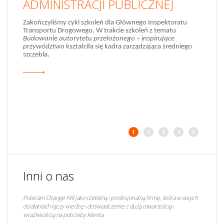
ADMINISTRACJI PUBLICZNEJ
Zakończyliśmy cykl szkoleń dla Głównego Inspektoratu
Transportu Drogowego. W trakcie szkoleń z tematu
Budowanie autorytetu przełożonego – inspirujące
przywództwo
kształciła się kadra zarządzająca średniego
13 czerwca 2013 w Warszawie, na zaproszenie serwisu
szczebla.
publiczni.pl, Tomasz Dąbrowski - nasz ekspert inspirował i
podpowiadał:
1
2
3
4
5
Inni o nas
Polecam Orange Hill jako rzetelną i profesjonalną firmę, która w swych
działaniach łączy wiedzę i doświadczenie z dużą otwartością i
wrażliwością na potrzeby klienta