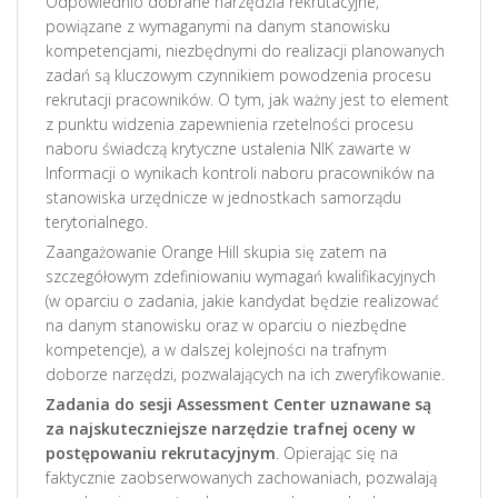
Odpowiednio dobrane narzędzia rekrutacyjne,
powiązane z wymaganymi na danym stanowisku
kompetencjami, niezbędnymi do realizacji planowanych
zadań są kluczowym czynnikiem powodzenia procesu
rekrutacji pracowników. O tym, jak ważny jest to element
z punktu widzenia zapewnienia rzetelności procesu
naboru świadczą krytyczne ustalenia NIK zawarte w
Informacji o wynikach kontroli naboru pracowników na
stanowiska urzędnicze w jednostkach samorządu
terytorialnego.
Zaangażowanie Orange Hill skupia się zatem na
szczegółowym zdefiniowaniu wymagań kwalifikacyjnych
(w oparciu o zadania, jakie kandydat będzie realizować
na danym stanowisku oraz w oparciu o niezbędne
kompetencje), a w dalszej kolejności na trafnym
doborze narzędzi, pozwalających na ich zweryfikowanie.
Zadania do sesji Assessment Center uznawane są
za najskuteczniejsze narzędzie trafnej oceny w
postępowaniu rekrutacyjnym
. Opierając się na
faktycznie zaobserwowanych zachowaniach, pozwalają