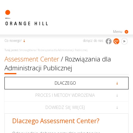
Menu
Co nowego!
dołącz do nas
Tutaj jesteś:
Strona główna
/
Rozwiązania dla Administracji Publicznej
Assessment Center
/ Rozwiązania dla
Administracji Publicznej
DLACZEGO
PROCES I METODY WDROŻENIA
DOWIEDZ SIĘ WIĘCEJ
Dlaczego Assessment Center?