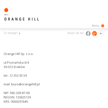
Menu
Co nowego!
dołącz do nas
Orange Hill Sp. z o.o.
ul.Poznańska 6/4
30-012 Kraków
tel.: 12 353 05 59
mail:
biuro@orangehill.pl
NIP: 945-209-87-69
REGON: 120625129
KRS: 0000297649