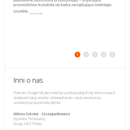
Budowanie autorytetu przełożonego – inspirujące
innowacyjność, wizję i perspektywy rozwoju.
przywództwo
kształciła się kadra zarządzająca średniego
13 czerwca 2013 w Warszawie, na zaproszenie serwisu
szczebla.
publiczni.pl, Tomasz Dąbrowski - nasz ekspert inspirował i
podpowiadał:
1
2
3
4
5
Inni o nas
Polecam Orange Hill jako rzetelną i profesjonalną firmę, która w swych
działaniach łączy wiedzę i doświadczenie z dużą otwartością i
wrażliwością na potrzeby klienta
Aldona Szkołut - Szczepankiewicz
Dyrektor Personalny
Grupy HDS Polska