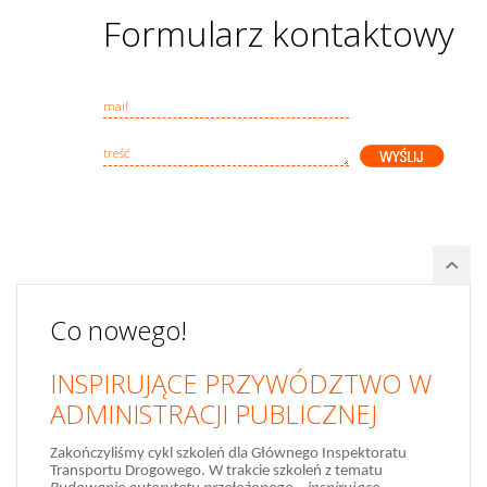
Formularz kontaktowy
Co nowego!
INSPIRUJĄCE PRZYWÓDZTWO W
ADMINISTRACJI PUBLICZNEJ
Zakończyliśmy cykl szkoleń dla Głównego Inspektoratu
ORANGE HILL finalistą konkursu Bizneswoman Roku 2013 w
Transportu Drogowego. W trakcie szkoleń z tematu
kategorii Moja Firma! Zostaliśmy nagrodzeni za pomysł,