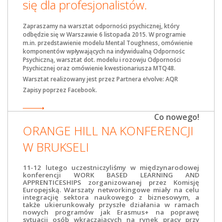
się dla profesjonalistów.
Zapraszamy na warsztat odporności psychicznej, który
odbędzie się w Warszawie 6 listopada 2015. W programie
m.in. przedstawienie modelu Mental Toughness, omówienie
komponentów wpływających na indywidualną Odpornośc
Psychiczną, warsztat dot. modelu i rozowju Odporności
Psychicznej oraz omówienie kwestionariusza MTQ48.
Warsztat realizowany jest przez Partnera e!volve: AQR
Zapisy poprzez Facebook.
Co nowego!
ORANGE HILL NA KONFERENCJI
W BRUKSELI
11-12 lutego uczestniczyliśmy w międzynarodowej
konferencji WORK BASED LEARNING AND
APPRENTICESHIPS zorganizowanej przez Komisję
Europejską. Warszaty networkingowe miały na celu
integracjię sektora naukowego z biznesowym, a
także ukierunkowały przyszłe działania w ramach
nowych programów jak Erasmus+ na poprawę
sytuacji osób wkraczających na rynek pracy przy