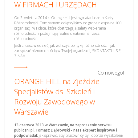
W FIRMACH I URZĘDACH
Od 3 kwietnia 2014 r. Orange Hill jest sygnatariuszem Karty
Różnorodności. Tym samym dołączyliśmy do grona niespełna 100
organizacji w Polsce, które dostrzegają zalety wspierania
różnorodności i podejmują realne działania na rzecz
różnorodności.
Jeśli chcesz wiedzieć, jak wdrożyć politykę różnorodności i jak
zarządzać różnorodnością w Twojej organizacji, SKONTAKTUJ SIĘ
Z NAMI!!
Co nowego!
ORANGE HILL na Zjeździe
Specjalistów ds. Szkoleń i
Rozwoju Zawodowego w
Warszawie
13 czerwca 2013 w Warszawie, na zaproszenie serwisu
publiczni.pl, Tomasz Dąbrowski - nasz ekspert inspirował i
podpowiadał:
jak sprawić, aby pracownicy byli dobrze wyszkoleni?