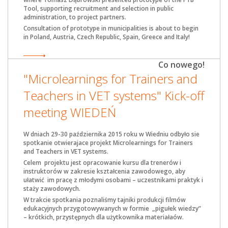
Tool, supporting recruitment and selection in public
administration, to project partners.
Consultation of prototype in municipalities is about to begin
in Poland, Austria, Czech Republic, Spain, Greece and Italy!
Co nowego!
"Microlearnings for Trainers and
Teachers in VET systems" Kick-off
meeting WIEDEŃ
W dniach 29-30 października 2015 roku w Wiedniu odbyło sie
spotkanie otwierajace projekt
Microlearnings for Trainers
and Teachers in VET systems.
Celem projektu jest opracowanie kursu dla trenerów i
instruktorów w zakresie kształcenia zawodowego, aby
ułatwić im pracę z młodymi osobami – uczestnikami praktyk i
staży zawodowych.
W trakcie spotkania poznaliśmy tajniki produkcji filmów
edukacyjnych przygotowywanych w formie „pigułek wiedzy”
– krótkich, przystępnych dla użytkownika materiałaów.