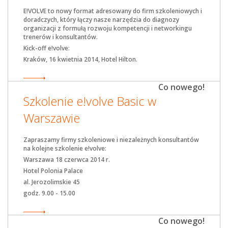
E!VOLVE to nowy format adresowany do firm szkoleniowych i
doradczych, który łączy nasze narzędzia do diagnozy
organizacji z formułą rozwoju kompetencji i networkingu
trenerów i konsultantów.
Kick-off e!volve:
Kraków, 16 kwietnia 2014, Hotel Hilton.
Co nowego!
Szkolenie e!volve Basic w
Warszawie
Zapraszamy firmy szkoleniowe i niezależnych konsultantów
na kolejne szkolenie e!volve:
Warszawa 18 czerwca 2014 r.
Hotel Polonia Palace
al. Jerozolimskie 45
godz. 9.00 - 15.00
Co nowego!