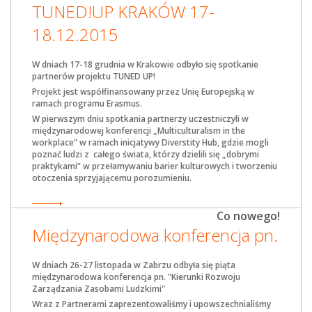
TUNED!UP KRAKÓW 17-
18.12.2015
W dniach 17-18 grudnia w Krakowie odbyło się spotkanie
partnerów projektu
TUNED UP!
Projekt jest współfinansowany przez Unię Europejską w
ramach programu Erasmus.
W pierwszym dniu spotkania partnerzy uczestniczyli w
międzynarodowej konferencji „Multiculturalism in the
workplace” w ramach inicjatywy Diverstity Hub, gdzie mogli
poznać ludzi z całego świata, którzy dzielili się „dobrymi
praktykami” w przełamywaniu barier kulturowych i tworzeniu
otoczenia sprzyjającemu porozumieniu.
Co nowego!
Międzynarodowa konferencja pn.
W dniach 26-27 listopada w Zabrzu odbyła się piąta
międzynarodowa konferencja pn. "Kierunki Rozwoju
Zarządzania Zasobami Ludzkimi"
Wraz z Partnerami zaprezentowaliśmy i upowszechnialiśmy