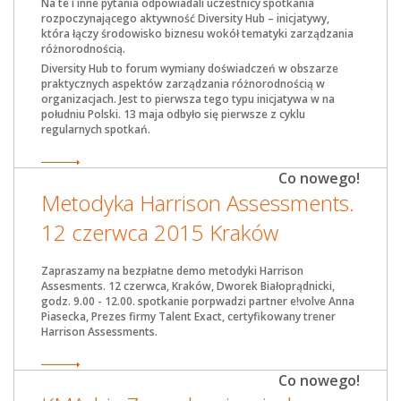
Na te i inne pytania odpowiadali uczestnicy spotkania
rozpoczynającego aktywność Diversity Hub – inicjatywy,
która łączy środowisko biznesu wokół tematyki zarządzania
różnorodnością.
Diversity Hub to forum wymiany doświadczeń w obszarze
praktycznych aspektów zarządzania różnorodnością w
organizacjach. Jest to pierwsza tego typu inicjatywa w na
południu Polski. 13 maja odbyło się pierwsze z cyklu
regularnych spotkań.
Co nowego!
Metodyka Harrison Assessments.
12 czerwca 2015 Kraków
Zapraszamy na bezpłatne demo metodyki Harrison
Assesments. 12 czerwca, Kraków, Dworek Białoprądnicki,
godz. 9.00 - 12.00. spotkanie porpwadzi partner e!volve Anna
Piasecka, Prezes firmy Talent Exact, certyfikowany trener
Harrison Assessments.
Co nowego!