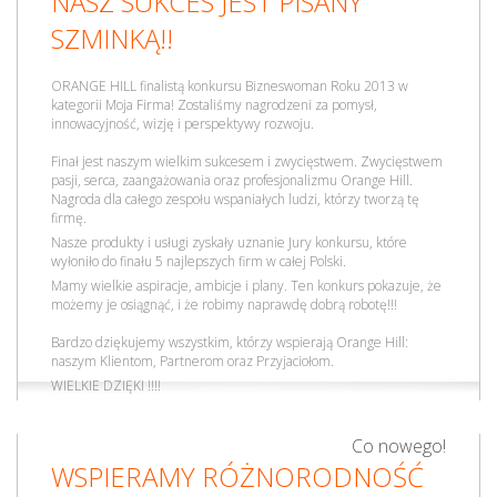
NASZ SUKCES JEST PISANY
SZMINKĄ!!
ORANGE HILL finalistą konkursu Bizneswoman Roku 2013 w
kategorii Moja Firma! Zostaliśmy nagrodzeni za pomysł,
innowacyjność, wizję i perspektywy rozwoju.
Finał jest naszym wielkim sukcesem i zwycięstwem. Zwycięstwem
pasji, serca, zaangażowania oraz profesjonalizmu Orange Hill.
Nagroda dla całego zespołu wspaniałych ludzi, którzy tworzą tę
firmę.
Nasze produkty i usługi zyskały uznanie Jury konkursu, które
wyłoniło do finału 5 najlepszych firm w całej Polski.
Mamy wielkie aspiracje, ambicje i plany. Ten konkurs pokazuje, że
możemy je osiągnąć, i że robimy naprawdę dobrą robotę!!!
Bardzo dziękujemy wszystkim, którzy wspierają Orange Hill:
naszym Klientom, Partnerom oraz Przyjaciołom.
WIELKIE DZIĘKI !!!!
Co nowego!
WSPIERAMY RÓŻNORODNOŚĆ