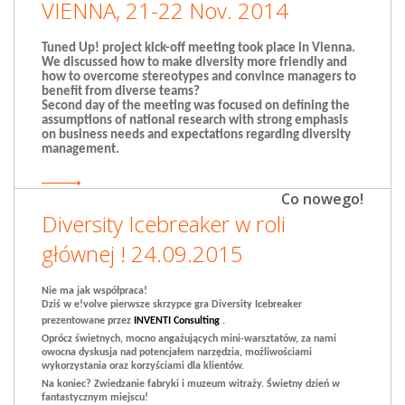
VIENNA, 21-22 Nov. 2014
Tuned Up! project kick-off meeting took place in Vienna.
We discussed how to make diversity more friendly and
how to overcome stereotypes and convince managers to
benefit from diverse teams?
Second day of the meeting was focused on defining the
assumptions of national research with strong emphasis
on business needs and expectations regarding diversity
management.
Co nowego!
Diversity Icebreaker w roli
głównej ! 24.09.2015
Nie ma jak współpraca!
Dziś w e!volve pierwsze skrzypce gra Diversity Icebreaker
prezentowane przez
INVENTI Consulting
.
Oprócz świetnych, mocno angażujących mini-warsztatów, za nami
owocna dyskusja nad potencjałem narzędzia, możliwościami
wykorzystania oraz korzyściami dla klientów.
Na koniec? Zwiedzanie fabryki i muzeum witraży. Świetny dzień w
fantastycznym miejscu!