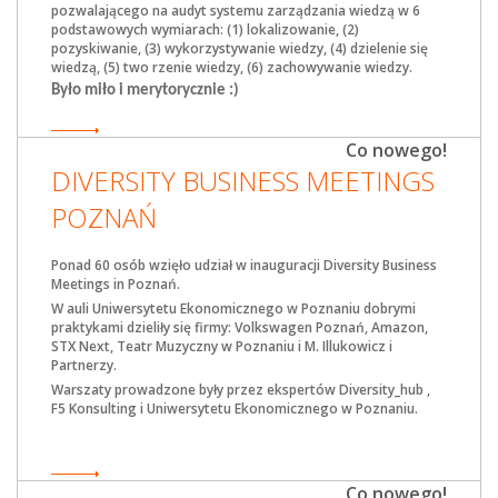
pozwalającego na audyt systemu zarządzania wiedzą w 6
podstawowych wymiarach: (1) lokalizowanie, (2)
pozyskiwanie, (3) wykorzystywanie wiedzy, (4) dzielenie się
wiedzą, (5) two
rzenie wiedzy, (6) zachowywanie wiedzy.
Było miło i merytorycznie :)
Co nowego!
DIVERSITY BUSINESS MEETINGS
POZNAŃ
Ponad 60 osób wzięło udział w inauguracji Diversity Business
Meetings in Poznań.
W auli Uniwersytetu Ekonomicznego w Poznaniu dobrymi
praktykami dzieliły się firmy: Volkswagen Poznań, Amazon,
STX Next, Teatr Muzyczny w Poznaniu i M. Illukowicz i
Partnerzy.
Warszaty prowadzone były przez ekspertów
Diversity_hub
,
F5 Konsulting i Uniwersytetu Ekonomicznego w Poznaniu.
Co nowego!