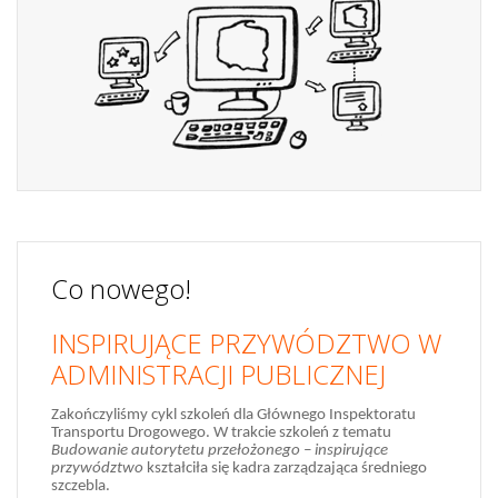
Co nowego!
INSPIRUJĄCE PRZYWÓDZTWO W
ADMINISTRACJI PUBLICZNEJ
Zakończyliśmy cykl szkoleń dla Głównego Inspektoratu
Transportu Drogowego. W trakcie szkoleń z tematu
Budowanie autorytetu przełożonego – inspirujące
przywództwo
kształciła się kadra zarządzająca średniego
13 czerwca 2013 w Warszawie, na zaproszenie serwisu
szczebla.
publiczni.pl, Tomasz Dąbrowski - nasz ekspert inspirował i