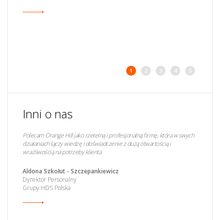
podpowiadał:
1
2
3
4
5
Inni o nas
Polecam Orange Hill jako rzetelną i profesjonalną firmę, która w swych
działaniach łączy wiedzę i doświadczenie z dużą otwartością i
wrażliwością na potrzeby klienta
Aldona Szkołut - Szczepankiewicz
Dyrektor Personalny
Grupy HDS Polska