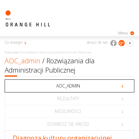
Menu
Co nowego!
dołącz do nas
Tutaj jesteś:
Strona główna
/
Rozwiązania dla Administracji Publicznej
AOC_admin
/ Rozwiązania dla
Administracji Publicznej
AOC_ADMIN
REZULTATY
MOŻLIWOŚCI
DOWIEDZ SIĘ WIĘCEJ
Diagnoza kultury organizacyjnej